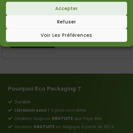
Feuille antiglisse double face – 94 x 114 cm –
Accepter
160 g/m² – 3 800 feuilles/palette (kopie)
Refuser
€
2.117,50
Incl. BTW
€
1.750,00
Excl. BTW
Voir Les Préférences
Voir Le Produit
Pourquoi Eco Packaging ?
Durable
Livraison sous
1-2 jours ouvrables
Livraison toujours
GRATUITE
aux Pays-Bas
Livraison
GRATUITE
en Belgique à partir de 150 €