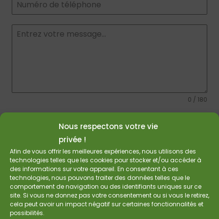
0 / 180
Envoyer Un Message
Nous respectons votre vie
privée !
Afin de vous offrir les meilleures expériences, nous utilisons des
name-hny-34c4r
technologies telles que les cookies pour stocker et/ou accéder à
des informations sur votre appareil. En consentant à ces
technologies, nous pouvons traiter des données telles que le
comportement de navigation ou des identifiants uniques sur ce
Emballages écologiques
site. Si vous ne donnez pas votre consentement ou si vous le retirez,
cela peut avoir un impact négatif sur certaines fonctionnalités et
possibilités.
Wormerweg 6