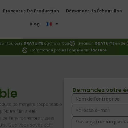
Processus De Production
Demander Un Échantillon
Blog
ison toujours
GRATUITE
aux Pays-Bas
Livraison
GRATUITE
en Belg
Commande professionnelle sur
facture
ble
Demandez votre écha
oduits de manière responsable
. Notre film a été
s de l’environnement, sans
oûts. Que vous soyez actif