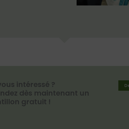
vous intéressé ?
D
dez dès maintenant un
illon gratuit !