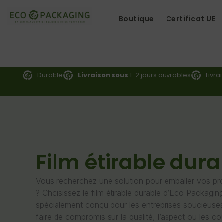
Aller
Au
Boutique
Certificat UE
Contenu
Durable
Livraison sous
1-2 jours ouvrables
Livra
Film étirable dura
Vous recherchez une solution pour emballer vos pr
? Choisissez le film étirable durable d’Eco Packaging
spécialement conçu pour les entreprises soucieuse
faire de compromis sur la qualité, l’aspect ou les c