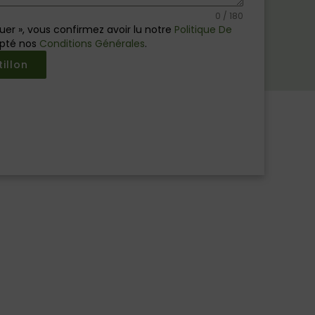
0 / 180
nuer », vous confirmez avoir lu notre
Politique De
pté nos
Conditions Générales
.
name-hny-7g47uk
illon