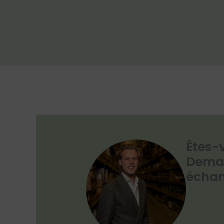
Êtes-
Deman
échant