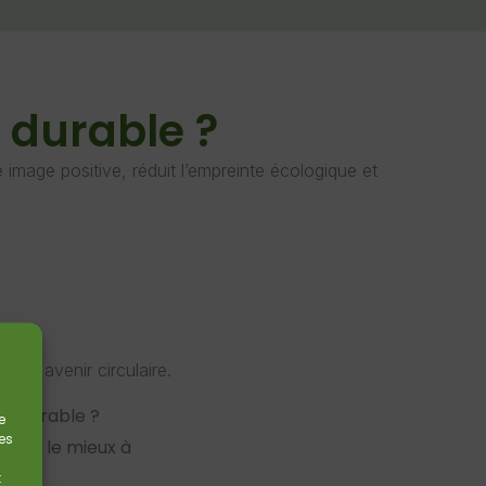
e durable ?
 image positive, réduit l’empreinte écologique et
 un avenir circulaire.
le durable ?
e
es
ient le mieux à
t