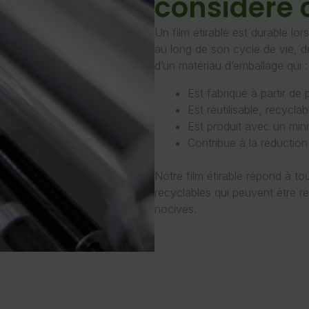
considéré
Un film étirable est durable lor
au long de son cycle de vie, de
d’un matériau d’emballage qui :
Est fabriqué à partir de
Est réutilisable, recycla
Est produit avec un min
Contribue à la réductio
Notre film étirable répond à to
recyclables qui peuvent être r
nocives.