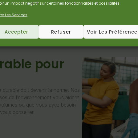
ir un impact négatif sur certaines fonctionnalités et possibilités.
er Les Services
Accepter
Refuser
Voir Les Préférence
urable pour
durable doit devenir la norme. Nos
uses de l’environnement vous aident
os volumes ou que vous ayez besoin
ous conseiller.