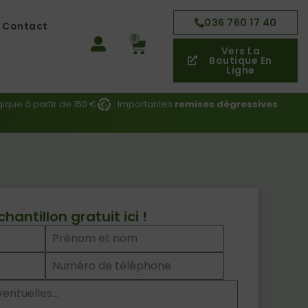
036 760 17 40
Contact
0
Panier
Vers La
Boutique En
Ligne
ique à partir de 150 €
Importantes
remises dégressives
ntillon gratuit ici !