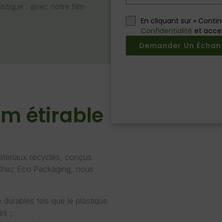
stique : avec notre film
En cliquant sur « Conti
Confidentialité
et acce
Demander Un Échant
lm étirable
 matériaux recyclés, conçus
. Chez Eco Packaging, nous
 durables tels que le plastique
es ;