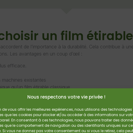
hoisir un film étirabl
ccordent de l’importance à la durabilité. Cela contribue à une
ions. Les avantages en un coup d’œil :
lus efficace.
les machines existantes
ique qu’un film étirable classique
Nous respectons votre vie privée !
s entreprenez de manière responsable tout en investissant dans
n de vous offrir les meilleures expériences, nous utilisons des technologies
ous tester par vous-même la qualité de notre film étirab
les que les cookies pour stocker et/ou accéder à des informations sur votr
areil. En consentant à ces technologies, nous pouvons traiter des donné
ement un échantillon gratuit et découvrez quel film conv
les que le comportement de navigation ou des identifiants uniques sur ce
Demandez Un Échantillon Gratuit
vos applications.
e. Si vous ne donnez pas votre consentement ou si vous le retirez, cela peu