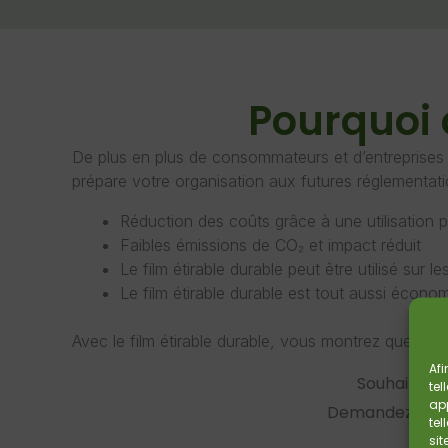
Pourquoi c
De plus en plus de consommateurs et d’entreprises a
prépare votre organisation aux futures réglementat
Réduction des coûts grâce à une utilisation p
Faibles émissions de CO₂ et impact réduit
Le film étirable durable peut être utilisé sur 
Le film étirable durable est tout aussi économ
Avec le film étirable durable, vous montrez que vou
Afi
Souhaitez-v
tel
app
Demandez simpl
tel
sit